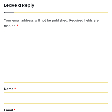
।
Leave a Reply
Your email address will not be published.
Required fields are
marked
*
C
o
m
m
e
n
t
*
Name
*
Email
*