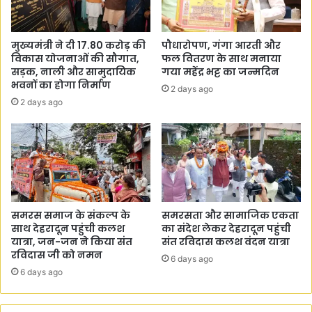
ण
त
कि
व्य
या
व
मुख्यमंत्री ने दी 17.80 करोड़ की
पौधारोपण, गंगा आरती और
।
स्था
विकास योजनाओं की सौगात,
फल वितरण के साथ मनाया
के
सड़क, नाली और सामुदायिक
गया महेंद्र भट्ट का जन्मदिन
स
भवनों का होगा निर्माण
2 days ago
म्ब
2 days ago
न्ध
में
अ
धि
का
रि
यों
के
समरस समाज के संकल्प के
समरसता और सामाजिक एकता
सा
साथ देहरादून पहुंची कलश
का संदेश लेकर देहरादून पहुंची
यात्रा, जन-जन ने किया संत
संत रविदास कलश वंदन यात्रा
थ
रविदास जी को नमन
बै
6 days ago
ठ
6 days ago
क
की