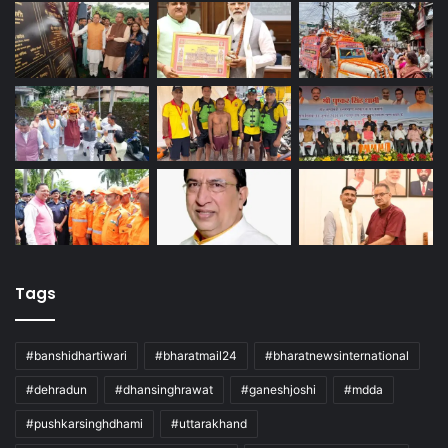
Tags
#banshidhartiwari
#bharatmail24
#bharatnewsinternational
#dehradun
#dhansinghrawat
#ganeshjoshi
#mdda
#pushkarsinghdhami
#uttarakhand