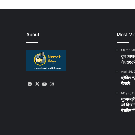
About
Most Vi
March 28
दून व्याप
ने एसएसपी
April 24,
ब्रेकिंग 
फैसले!
Facebook
X
YouTube
Instagram
May 3, 2
मुख्यमंत्
को दिखानी
देशहित म