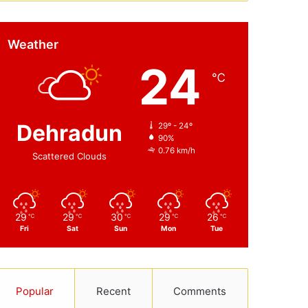
Weather
24
℃
Dehradun
29º - 24º
90%
0.76 km/h
Scattered Clouds
29
29
30
29
26
℃
℃
℃
℃
℃
Fri
Sat
Sun
Mon
Tue
Popular
Recent
Comments