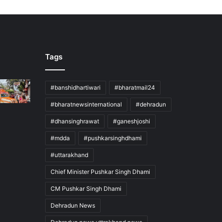
Tags
#banshidhartiwari
#bharatmail24
#bharatnewsinternational
#dehradun
#dhansinghrawat
#ganeshjoshi
#mdda
#pushkarsinghdhami
#uttarakhand
Chief Minister Pushkar Singh Dhami
CM Pushkar Singh Dhami
Dehradun News