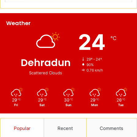
Weather
24
℃
Dehradun
29º - 24º
90%
0.76 km/h
Scattered Clouds
29
29
30
29
26
℃
℃
℃
℃
℃
Fri
Sat
Sun
Mon
Tue
Popular
Recent
Comments