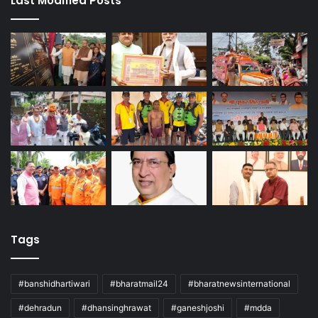
Last Modified Posts
Tags
#banshidhartiwari
#bharatmail24
#bharatnewsinternational
#dehradun
#dhansinghrawat
#ganeshjoshi
#mdda